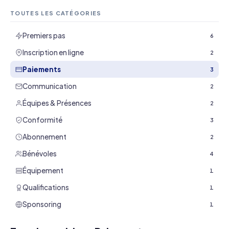
TOUTES LES CATÉGORIES
Premiers pas
6
Inscription en ligne
2
Paiements
3
Communication
2
Équipes & Présences
2
Conformité
3
Abonnement
2
Bénévoles
4
Équipement
1
Qualifications
1
Sponsoring
1