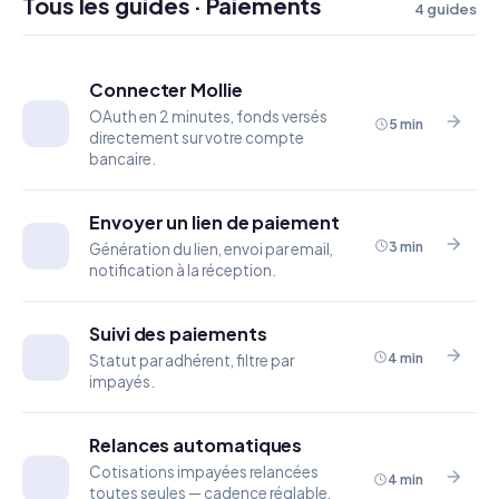
Tous les guides · Paiements
4 guides
Connecter Mollie
OAuth en 2 minutes, fonds versés
5 min
directement sur votre compte
bancaire.
Envoyer un lien de paiement
3 min
Génération du lien, envoi par email,
notification à la réception.
Suivi des paiements
4 min
Statut par adhérent, filtre par
impayés.
Relances automatiques
Cotisations impayées relancées
4 min
toutes seules — cadence réglable,