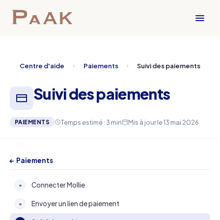
Centre d'aide
Paiements
Suivi des paiements
Suivi des paiements
Temps estimé : 3 min
Mis à jour le 13 mai 2026
PAIEMENTS
← Paiements
Connecter Mollie
•
Envoyer un lien de paiement
•