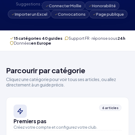
Suggestions :
Connecter Mollie
Honorabilité
Importer un Excel
Convocations
Page publique
15 catégories
·
40 guides
Support FR · réponse sous
24h
Données
en Europe
Parcourir par catégorie
Cliquez une catégorie pour voir tous ses articles, ou allez
directement à un guide précis.
6 articles
Premiers pas
Créez votre compte et configurez votre club.