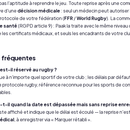
pas l'aptitude à reprendre le jeu. Toute reprise après une co
ve d'une
décision médicale
: seul un médecin peut autoriser 
protocole de votre fédération (
FFR
/
World Rugby
). La comm
e santé
(RGPD article 9) : Paak la traite avec le même niveau
 les certificats médicaux, et seuls les encadrants de votre cl
 fréquentes
est-il réservé au rugby ?
que à n'importe quel sportif de votre club ; les délais par défaut
 le protocole rugby, référence reconnue pour les sports de con
ables.
t-il quand la date est dépassée mais sans reprise enre
e affiché et indique que le délai est écoulé — la reprise n'es
édical
, à enregistrer via « Marquer rétabli ».