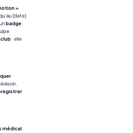
otion »
squ'au [date]
 un
badge
uipe.
 club
: elle
rquer
médecin,
registrer
is médical
.