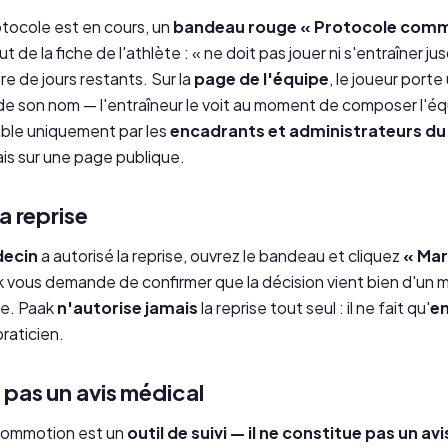
otocole est en cours, un
bandeau rouge « Protocole comm
ut de la fiche de l'athlète :
« ne doit pas jouer ni s'entraîner ju
e de jours restants. Sur la
page de l'équipe
, le joueur porte
de son nom — l'entraîneur le voit au moment de composer l'éq
sible uniquement par les
encadrants et administrateurs du
ais sur une page publique.
a reprise
ecin
a autorisé la reprise, ouvrez le bandeau et cliquez
« Ma
k vous demande de confirmer que la décision vient bien d'un 
rte. Paak
n'autorise jamais
la reprise tout seul : il ne fait qu'
en
praticien.
 pas un avis médical
commotion est un
outil de suivi — il ne constitue pas un av