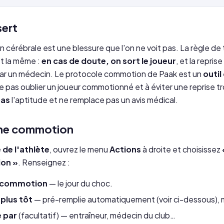
sert
cérébrale est une blessure que l'on ne voit pas. La règle de 
t la même :
en cas de doute, on sort le joueur
, et la reprise
ar un médecin. Le protocole commotion de Paak est un
outil
 ne pas oublier un joueur commotionné et à éviter une reprise 
pas
l'aptitude et ne remplace pas un avis médical.
une commotion
e de l'athlète
, ouvrez le menu
Actions
à droite et choisissez
on »
. Renseignez :
a commotion
— le jour du choc.
 plus tôt
— pré-remplie automatiquement (voir ci-dessous), m
 par
(facultatif) — entraîneur, médecin du club…