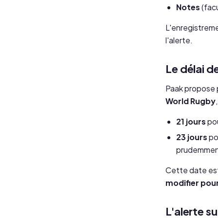
Notes
(fac
L'enregistreme
l'alerte.
Le délai d
Paak propose 
World Rugby
21 jours
pou
23 jours
po
prudemmen
Cette date es
modifier pou
L'alerte su