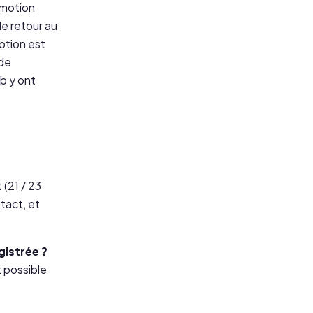
mmotion
le retour au
otion est
 de
ub y ont
 (21 / 23
tact, et
gistrée ?
t possible