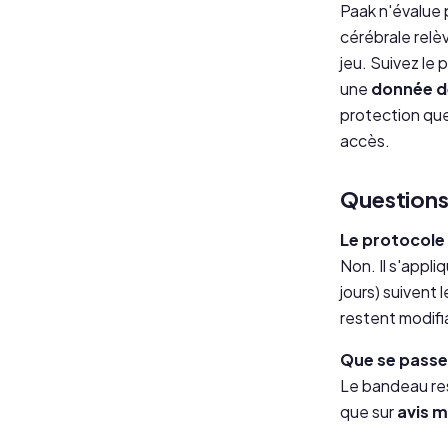
Paak n'évalue 
cérébrale relè
jeu. Suivez le 
une
donnée d
protection que
accès.
Questions
Le protocole 
Non. Il s'appli
jours) suivent
restent modifi
Que se passe-
Le bandeau rest
que sur
avis m