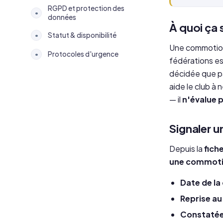
RGPD et protection des
•
données
À quoi ça 
Statut & disponibilité
•
Une commotion 
Protocoles d'urgence
•
fédérations es
décidée que p
aide le club à
— il
n'évalue 
Signaler 
Depuis la
fich
une commoti
Date de l
Reprise au
Constatée