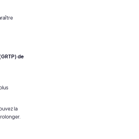
raître
 (GRTP) de
plus
ouvez la
prolonger.