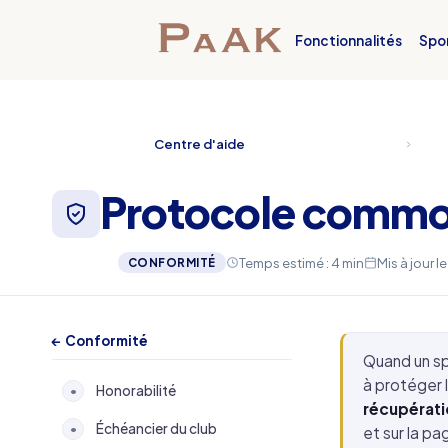
Fonctionnalités
Spo
Centre d'aide
Protocole commot
Temps estimé : 4 min
Mis à jour l
CONFORMITÉ
← Conformité
Quand un sp
à protéger l
Honorabilité
•
récupérati
Échéancier du club
•
et sur la pa