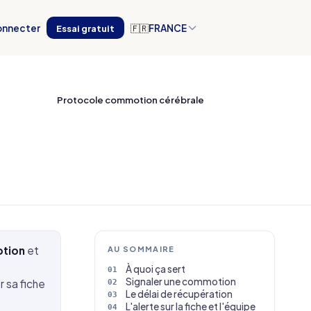
onnecter
Essai gratuit
🇫🇷
FRANCE
Protocole commotion cérébrale
otion
et
AU SOMMAIRE
À quoi ça sert
Signaler une commotion
r sa fiche
Le délai de récupération
L'alerte sur la fiche et l'équipe