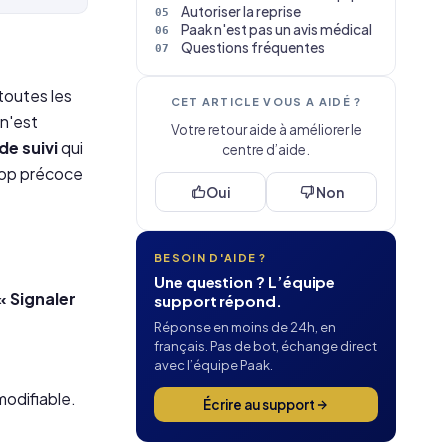
Autoriser la reprise
Paak n'est pas un avis médical
Questions fréquentes
toutes les
CET ARTICLE VOUS A AIDÉ ?
 n'est
Votre retour aide à améliorer le
 de suivi
qui
centre d’aide.
trop précoce
Oui
Non
BESOIN D'AIDE ?
Une question ? L’équipe
« Signaler
support répond.
Réponse en moins de 24h, en
français. Pas de bot, échange direct
avec l’équipe Paak.
odifiable.
Écrire au support