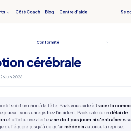
Se c
rts
Côté Coach
Blog
Centre d'aide
Conformité
ion cérébrale
e 26 juin 2026
ortif subit un choc à la tête, Paak vous aide à
tracer la comm
e joueur : vous enregistrez l'incident, Paak calcule un
délai de
on
et affiche une alerte
« ne doit pas jouer ni s'entraîner »
su
ge de l'équipe, jusqu'à ce qu'un
médecin
autorise la reprise.