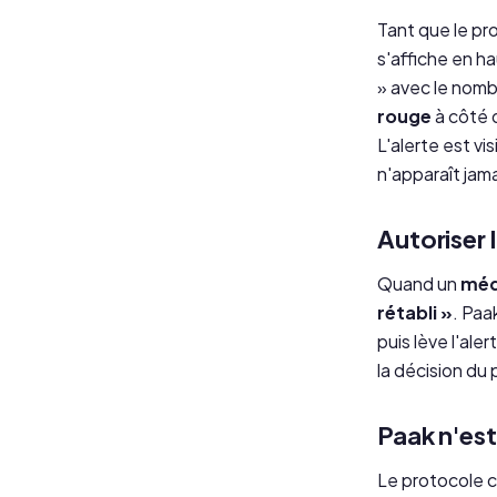
Tant que le pr
s'affiche en ha
»
avec le nombr
rouge
à côté 
L'alerte est vi
n'apparaît jam
Autoriser l
Quand un
méd
rétabli »
. Paa
puis lève l'ale
la décision du 
Paak n'est
Le protocole 