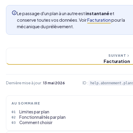
Le passage d'un plan à un autre est
instantané
et
conserve toutes vos données. Voir
Facturation
pour la
mécanique du prélèvement.
SUIVANT
Facturation
Dernière mise à jour :
13 mai 2026
ID :
help.abonnement.plan
AU SOMMAIRE
Limites par plan
Fonctionnalités par plan
Comment choisir