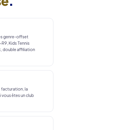
se
.
es genre-offset
-R9, Kids Tennis
double affiliation
 facturation, la
i vous êtes un club