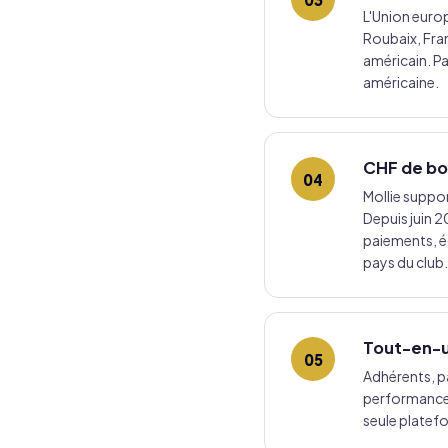
L'Union europ
Roubaix, Fra
américain. P
américaine.
CHF de bo
04
Mollie suppo
Depuis juin 2
paiements, é
pays du club.
Tout-en-u
05
Adhérents, p
performance i
seule platefo