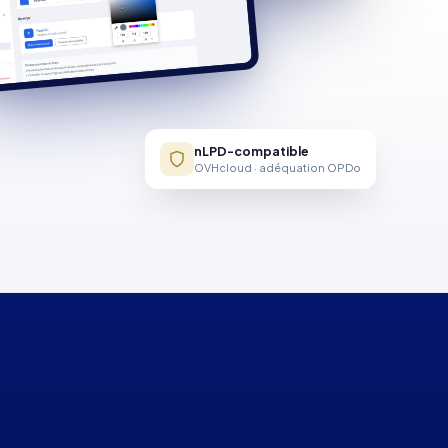
nLPD-compatible
OVHcloud · adéquation OPDo
.