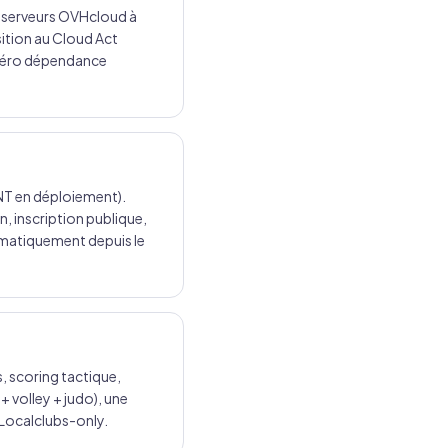
os serveurs OVHcloud à
ition au Cloud Act
 Zéro dépendance
INT en déploiement).
n, inscription publique,
omatiquement depuis le
 scoring tactique,
+ volley + judo), une
 Localclubs-only.