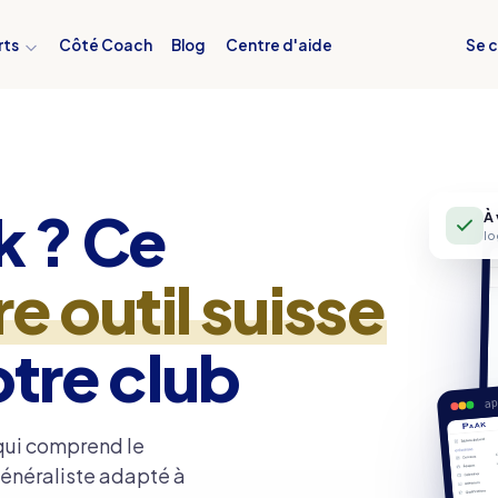
Se 
rts
Côté Coach
Blog
Centre d'aide
k ? Ce
À
lo
e outil suisse
otre club
ap
 qui comprend le
 généraliste adapté à