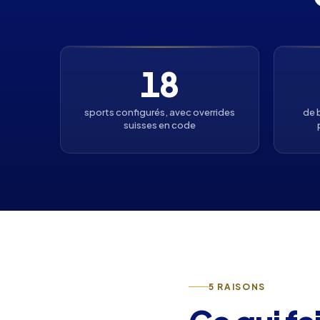
18
sports configurés, avec overrides
de 
suisses en code
5 RAISONS