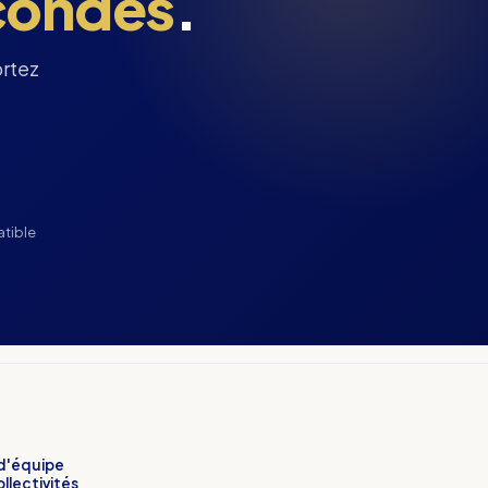
condes
.
ortez
tible
 d'équipe
llectivités