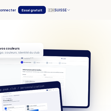
connecter
Essai gratuit
🇨🇭
SUISSE
 vos couleurs
paak.club / votre-club
go, couleurs, identité du club
p.paak.club / personnalisation