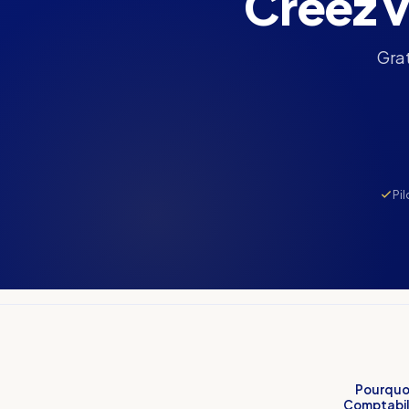
Créez v
Grat
Pi
Pourquo
Comptabili