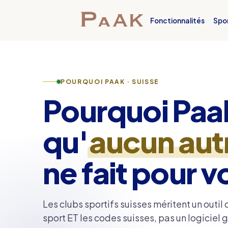
Fonctionnalités
Spo
POURQUOI PAAK · SUISSE
Pourquoi Paa
qu'
aucun autr
ne fait pour v
Les clubs sportifs suisses méritent un outil
sport ET les codes suisses, pas un logiciel