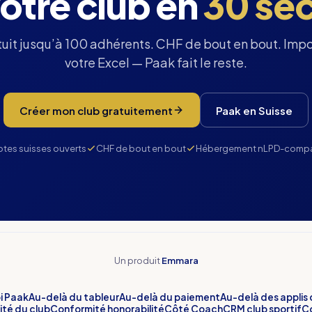
otre club en
30 se
uit jusqu’à 100 adhérents. CHF de bout en bout. Imp
votre Excel — Paak fait le reste.
Créer mon club gratuitement
Paak en Suisse
lotes suisses ouverts
CHF de bout en bout
Hébergement nLPD-compa
Un produit
Emmara
i Paak
Au-delà du tableur
Au-delà du paiement
Au-delà des applis
té du club
Conformité honorabilité
Côté Coach
CRM club sportif
Co