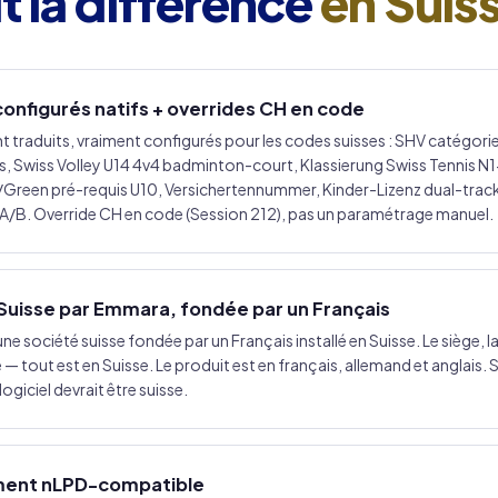
it la différence
en Suis
configurés natifs + overrides CH en code
t traduits, vraiment configurés pour les codes suisses : SHV catégori
ns, Swiss Volley U14 4v4 badminton-court, Klassierung Swiss Tennis N1
reen pré-requis U10, Versichertennummer, Kinder-Lizenz dual-track, 
 A/B. Override CH en code (Session 212), pas un paramétrage manuel.
Suisse par Emmara, fondée par un Français
e société suisse fondée par un Français installé en Suisse. Le siège, la
 tout est en Suisse. Le produit est en français, allemand et anglais. S
logiciel devrait être suisse.
ent nLPD-compatible