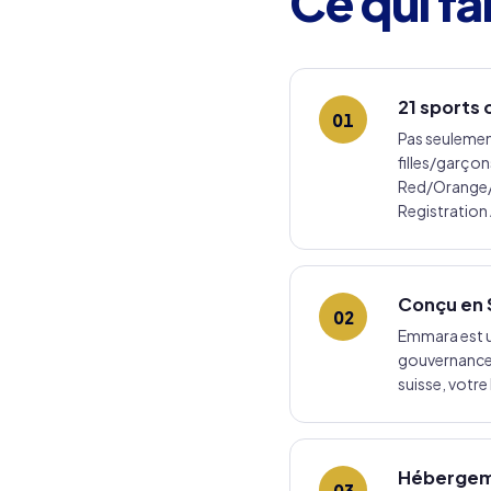
Ce qui fa
21 sports 
01
Pas seulemen
filles/garço
Red/Orange/G
Registration
Conçu en 
02
Emmara est un
gouvernance —
suisse, votre 
Hébergem
03