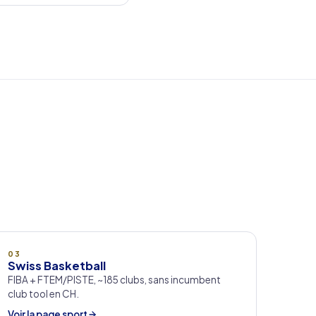
03
Swiss Basketball
FIBA + FTEM/PISTE, ~185 clubs, sans incumbent
club tool en CH.
Voir la page sport