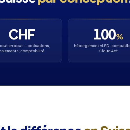
CHF
100
%
bout en bout — cotisations,
hébergement nLPD-compatibl
paiements, comptabilité
Cloud Act