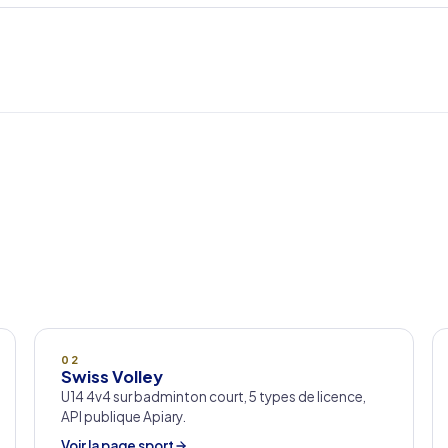
02
Swiss Volley
U14 4v4 sur badminton court, 5 types de licence,
API publique Apiary.
Voir la page sport