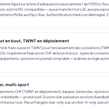
éenne figure sur la liste d'adéquation suisse (annexe 1 de l'OPDo). N
nce, sont nLPD-compatibles — aucun transfert hors UE, aucune expos
aiements Mollie aux Pays-Bas. Authentification Hanko en Allemagne.
ut en bout, TWINT en déploiement
rte le franc suisse et TWINT pour l'encaissement des cotisations (TW
026, l'expérience Paak est en CHF de bout en bout : types de cotisatio
quipements, sponsors et journal comptable — la devise se règle aut
n, multi-sport
aiements CHF (TWINT en déploiement), équipes, bénévoles, sponsors,
ndividuelle — un seul outil. Si votre club a plusieurs sections (handball 
rme pour tout. Pas un Fairgate club-only, pas un click-tt-only, pas un