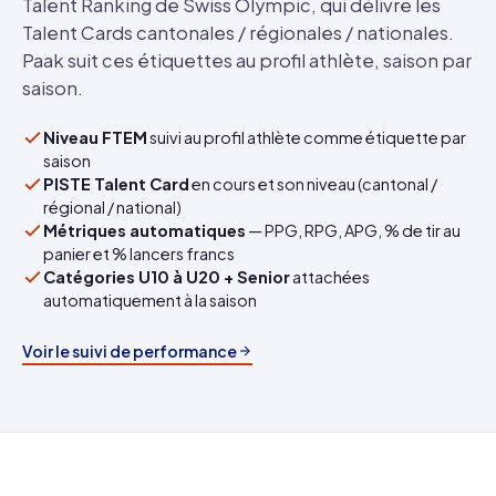
Talent Ranking de Swiss Olympic, qui délivre les
Talent Cards cantonales / régionales / nationales.
Paak suit ces étiquettes au profil athlète, saison par
saison.
Niveau FTEM
suivi au profil athlète comme étiquette par
saison
PISTE Talent Card
en cours et son niveau (cantonal /
régional / national)
Métriques automatiques
— PPG, RPG, APG, % de tir au
panier et % lancers francs
Catégories U10 à U20 + Senior
attachées
automatiquement à la saison
Voir le suivi de performance