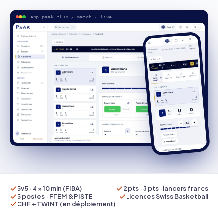
app.paak.club / match · live
5v5 · 4 × 10 min (FIBA)
2 pts · 3 pts · lancers francs
5 postes · FTEM & PISTE
Licences Swiss Basketball
CHF + TWINT (en déploiement)