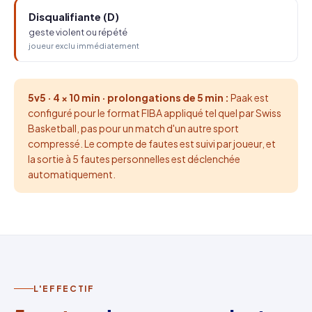
Disqualifiante (D)
geste violent ou répété
joueur exclu immédiatement
5v5 · 4 × 10 min · prolongations de 5 min :
Paak est
configuré pour le format FIBA appliqué tel quel par Swiss
Basketball, pas pour un match d'un autre sport
compressé. Le compte de fautes est suivi par joueur, et
la sortie à 5 fautes personnelles est déclenchée
automatiquement.
L'EFFECTIF