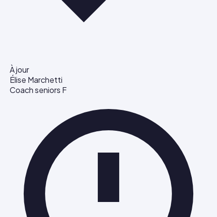
À jour
Élise Marchetti
Coach seniors F