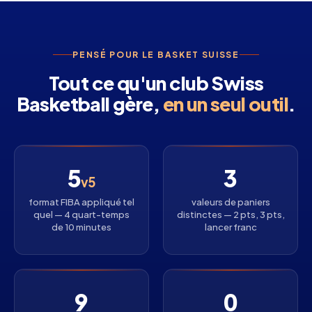
PENSÉ POUR LE BASKET SUISSE
Tout ce qu'un club Swiss
Basketball gère,
en un seul outil
.
5
3
v5
format FIBA appliqué tel
valeurs de paniers
quel — 4 quart-temps
distinctes — 2 pts, 3 pts,
de 10 minutes
lancer franc
9
0