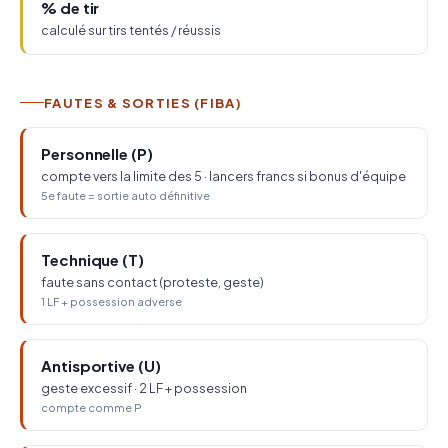
% de tir
calculé sur tirs tentés / réussis
FAUTES & SORTIES (FIBA)
Personnelle (P)
compte vers la limite des 5 · lancers francs si bonus d'équipe
5e faute = sortie auto définitive
Technique (T)
faute sans contact (proteste, geste)
1 LF + possession adverse
Antisportive (U)
geste excessif · 2 LF + possession
compte comme P