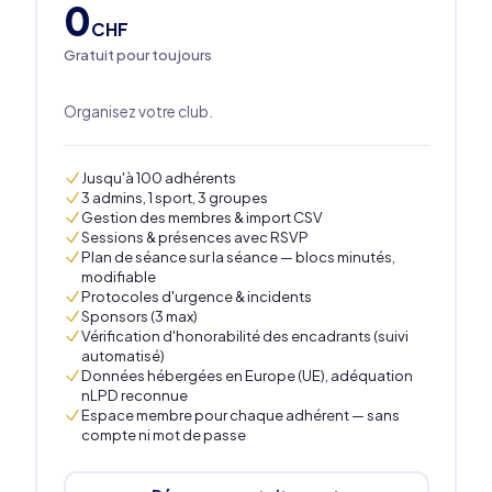
0
CHF
Gratuit pour toujours
Organisez votre club.
Jusqu'à 100 adhérents
3 admins, 1 sport, 3 groupes
Gestion des membres & import CSV
Sessions & présences avec RSVP
Plan de séance sur la séance — blocs minutés,
modifiable
Protocoles d'urgence & incidents
Sponsors (3 max)
Vérification d'honorabilité des encadrants (suivi
automatisé)
Données hébergées en Europe (UE), adéquation
nLPD reconnue
Espace membre pour chaque adhérent — sans
compte ni mot de passe