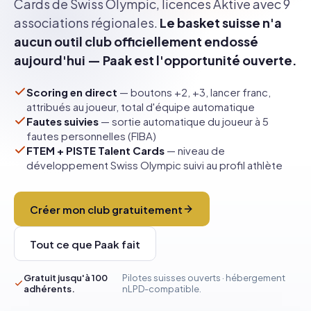
Cards de Swiss Olympic, licences Aktive avec 9
associations régionales.
Le basket suisse n'a
aucun outil club officiellement endossé
aujourd'hui — Paak est l'opportunité ouverte.
Scoring en direct
— boutons +2, +3, lancer franc,
attribués au joueur, total d'équipe automatique
Fautes suivies
— sortie automatique du joueur à 5
fautes personnelles (FIBA)
FTEM + PISTE Talent Cards
— niveau de
développement Swiss Olympic suivi au profil athlète
Créer mon club gratuitement
Tout ce que Paak fait
Gratuit jusqu'à 100
Pilotes suisses ouverts · hébergement
adhérents.
nLPD-compatible.