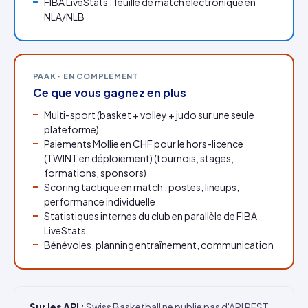
FIBA LiveStats : feuille de match électronique en
NLA/NLB
PAAK · EN COMPLÉMENT
Ce que vous gagnez en plus
Multi-sport (basket + volley + judo sur une seule
plateforme)
Paiements Mollie en CHF pour le hors-licence
(TWINT en déploiement) (tournois, stages,
formations, sponsors)
Scoring tactique en match : postes, lineups,
performance individuelle
Statistiques internes du club en parallèle de FIBA
LiveStats
Bénévoles, planning entraînement, communication
Sur les API :
Swiss Basketball ne publie pas d'API REST