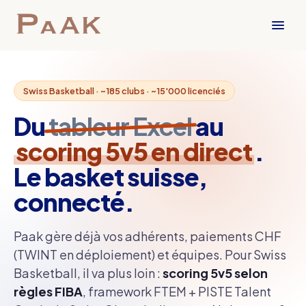
Swiss Basketball · ~185 clubs · ~15'000 licenciés
Du
tableur Excel
au
scoring 5v5 en direct
.
Le basket suisse,
connecté.
Paak gère déjà vos adhérents, paiements CHF
(TWINT en déploiement) et équipes. Pour Swiss
Basketball, il va plus loin :
scoring 5v5 selon
règles FIBA
, framework FTEM + PISTE Talent