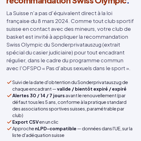
recommandation Swiss Olympic
.
La Suisse n'a pas d'équivalent direct à la loi
française du 8 mars 2024. Comme tout club sportif
suisse en contact avec des mineurs, votre club de
basket est invité à appliquer la recommandation
Swiss Olympic du Sonderprivatauszug (extrait
spécial du casier judiciaire) pour tout encadrant
régulier, dans le cadre du programme commun
avec l'OFSPO « Pas d'abus sexuels dans le sport ».
Suivi de la date d'obtention du Sonderprivatauszug de
chaque encadrant —
valide / bientôt expiré / expiré
Alertes 30 / 14 / 7 jours
avant le renouvellement (par
défaut tous les 5 ans, conforme à la pratique standard
des associations sportives suisses, paramétrable par
club)
Export CSV
en un clic
Approche
nLPD-compatible
— données dans l'UE, sur la
liste d'adéquation suisse