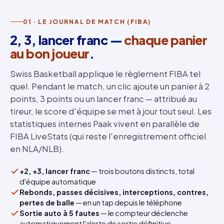
01 · LE JOURNAL DE MATCH (FIBA)
2, 3, lancer franc —
chaque panier
au bon joueur
.
Swiss Basketball applique le règlement FIBA tel
quel. Pendant le match, un clic ajoute un panier à 2
points, 3 points ou un lancer franc — attribué au
tireur, le score d'équipe se met à jour tout seul. Les
statistiques internes Paak vivent en parallèle de
FIBA LiveStats (qui reste l'enregistrement officiel
en NLA/NLB).
+2, +3, lancer franc
— trois boutons distincts, total
d'équipe automatique
Rebonds, passes décisives, interceptions, contres,
pertes de balle
— en un tap depuis le téléphone
Sortie auto à 5 fautes
— le compteur déclenche
automatiquement l'alerte de sortie définitive