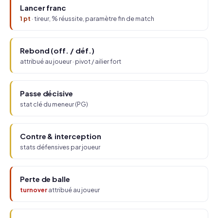
Lancer franc
1 pt
· tireur, % réussite, paramètre fin de match
Rebond (off. / déf.)
attribué au joueur · pivot / ailier fort
Passe décisive
stat clé du meneur (PG)
Contre & interception
stats défensives par joueur
Perte de balle
turnover
attribué au joueur