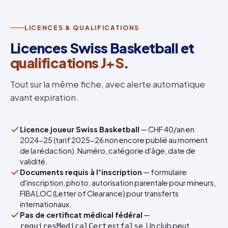
LICENCES & QUALIFICATIONS
Licences Swiss Basketball et
qualifications J+S
.
Tout sur la même fiche, avec alerte automatique
avant expiration.
Licence joueur Swiss Basketball
— CHF 40/an en
2024-25 (tarif 2025-26 non encore publié au moment
de la rédaction). Numéro, catégorie d'âge, date de
validité.
Documents requis à l'inscription
— formulaire
d'inscription, photo, autorisation parentale pour mineurs,
FIBA LOC (Letter of Clearance) pour transferts
internationaux.
Pas de certificat médical fédéral
—
est
. Un club peut
requiresMedicalCert
false