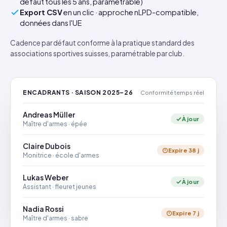
défaut tous les 5 ans, paramétrable)
Export CSV
en un clic · approche nLPD-compatible,
données dans l'UE
Cadence par défaut conforme à la pratique standard des
associations sportives suisses, paramétrable par club.
ENCADRANTS · SAISON 2025–26
Conformité temps réel
Andreas Müller
À jour
Maître d'armes · épée
Claire Dubois
Expire 38 j
Monitrice · école d'armes
Lukas Weber
À jour
Assistant · fleuret jeunes
Nadia Rossi
Expire 7 j
Maître d'armes · sabre