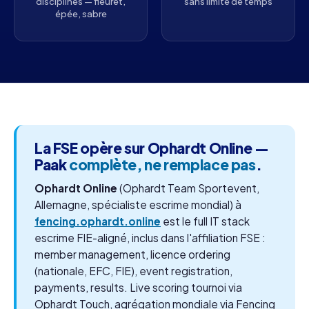
disciplines — fleuret,
sans limite de temps
épée, sabre
La FSE opère sur Ophardt Online —
Paak
complète, ne remplace pas
.
Ophardt Online
(Ophardt Team Sportevent,
Allemagne, spécialiste escrime mondial) à
fencing.ophardt.online
est le full IT stack
escrime FIE-aligné, inclus dans l'affiliation FSE :
member management, licence ordering
(nationale, EFC, FIE), event registration,
payments, results. Live scoring tournoi via
Ophardt Touch, agrégation mondiale via Fencing