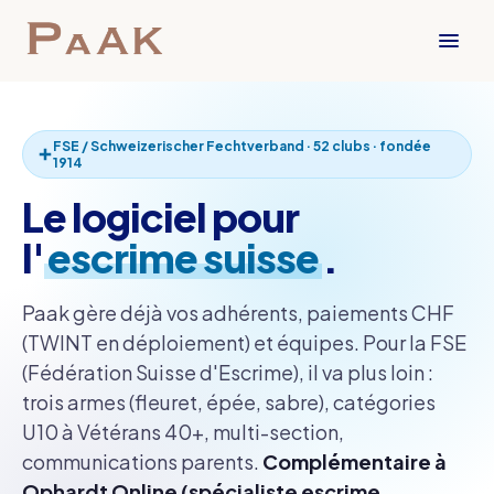
FSE / Schweizerischer Fechtverband · 52 clubs · fondée
1914
Le logiciel pour
l'
escrime suisse
.
Paak gère déjà vos adhérents, paiements CHF
(TWINT en déploiement) et équipes. Pour la FSE
(Fédération Suisse d'Escrime), il va plus loin :
trois armes (fleuret, épée, sabre), catégories
U10 à Vétérans 40+, multi-section,
communications parents.
Complémentaire à
Ophardt Online (spécialiste escrime