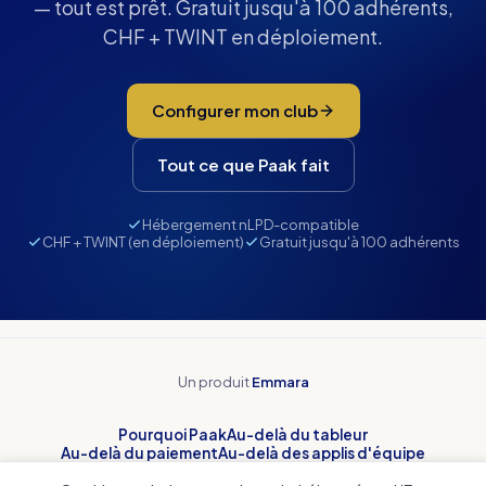
— tout est prêt. Gratuit jusqu'à 100 adhérents,
CHF + TWINT en déploiement.
Configurer mon club
Tout ce que Paak fait
Hébergement nLPD-compatible
CHF + TWINT (en déploiement)
Gratuit jusqu'à 100 adhérents
Un produit
Emmara
Pourquoi Paak
Au-delà du tableur
Au-delà du paiement
Au-delà des applis d'équipe
Comptabilité du club
Conformité honorabilité