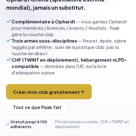
mondial), jamais un substitut.
Complémentaire à Ophardt
— vous gardez Ophardt
pour membres / licences / events / résultats ; Paak
gère la couche club
Trois armes sous-disciplines
— fleuret, épée, sabre
taggés par athlète ; suivi de la pratique club, pas la
touche en direct
CHF (TWINT en déploiement), hébergement nLPD-
compatible
— données dans l'UE, sur la liste
d'adéquation suisse
Créer mon club gratuitement
Tout ce que Paak fait
Gratuit jusqu'à 100
Pilotes suisses ouverts · CHF + TWINT en
adhérents.
déploiement.