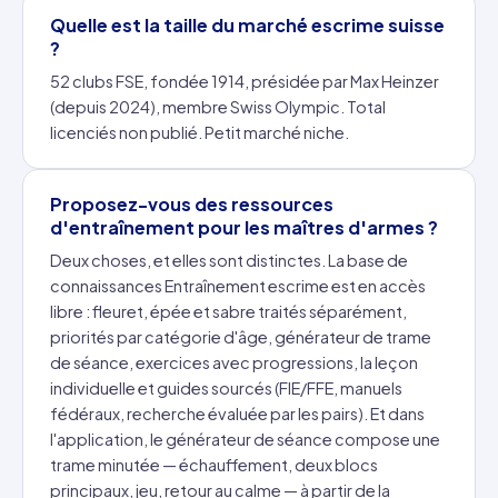
Quelle est la taille du marché escrime suisse
?
52 clubs FSE, fondée 1914, présidée par Max Heinzer
(depuis 2024), membre Swiss Olympic. Total
licenciés non publié. Petit marché niche.
Proposez-vous des ressources
d'entraînement pour les maîtres d'armes ?
Deux choses, et elles sont distinctes. La
base de
connaissances Entraînement escrime
est en accès
libre : fleuret, épée et sabre traités séparément,
priorités par catégorie d'âge, générateur de trame
de séance, exercices avec progressions, la leçon
individuelle et guides sourcés (FIE/FFE, manuels
fédéraux, recherche évaluée par les pairs). Et dans
l'application, le générateur de séance compose une
trame minutée — échauffement, deux blocs
principaux, jeu, retour au calme — à partir de la