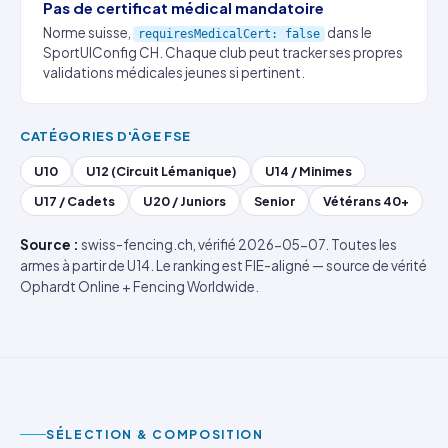
Pas de certificat médical mandatoire
Norme suisse,
dans le
requiresMedicalCert: false
SportUIConfig CH. Chaque club peut tracker ses propres
validations médicales jeunes si pertinent.
CATÉGORIES D'ÂGE FSE
U10
U12 (Circuit Lémanique)
U14 / Minimes
U17 / Cadets
U20 / Juniors
Senior
Vétérans 40+
Source :
swiss-fencing.ch, vérifié 2026-05-07. Toutes les
armes à partir de U14. Le ranking est FIE-aligné — source de vérité
Ophardt Online + Fencing Worldwide.
SÉLECTION & COMPOSITION