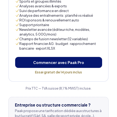
Sports et groupes illimités
Analyses avancées & exports
Suivi de performance en direct
Analyse des entraînements : planifié vs réalisé
ROI sponsors & renouvellement auto
Support prioritaire
Newsletter avancée (éditeur riche, modèles,
analytics, 5 000/mois)
Champs de fusion newsletter (12 variables)
Rapport financier AG · budget · rapprochement
bancaire · export XLSX
Commencer avec Paak Pro
Essai gratuit de 14 jours inclus
Prix TTC — TVA suisse (8,1 % MWST) incluse.
Entreprise ou structure commerciale ?
Paak propose une tarification dédiée aux structures à
but lucratif (Sàrl, SA, salle de sport privée, école…).