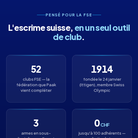
PENSÉ POUR LA FSE
L'escrime suisse,
en un seul outil
de club
.
52
1914
clubs FSE — la
fondée le 24 janvier
fédération que Paak
(Ittigen), membre Swiss
vient compléter
Olympic
3
0
CHF
armes en sous-
jusqu'à 100 adhérents —