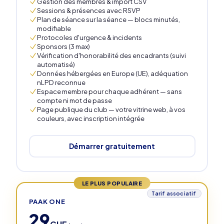
Gestion des membres & import CSV
Sessions & présences avec RSVP
Plan de séance sur la séance — blocs minutés,
modifiable
Protocoles d'urgence & incidents
Sponsors (3 max)
Vérification d'honorabilité des encadrants (suivi
automatisé)
Données hébergées en Europe (UE), adéquation
nLPD reconnue
Espace membre pour chaque adhérent — sans
compte ni mot de passe
Page publique du club — votre vitrine web, à vos
couleurs, avec inscription intégrée
Démarrer gratuitement
LE PLUS POPULAIRE
Tarif associatif
PAAK ONE
29