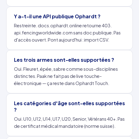
Y a-t-il une API publique Ophardt ?
Restreinte. docs.ophardt.online retourne 403.
api.fencingworldwide.com sans doc publique. Pas
d'accès ouvert. Pont aujourd'hui : import CSV.
Les trois armes sont-elles supportées ?
Oui. Fleuret, épée, sabre comme sous-disciplines
distinctes. Paak ne fait pas de live touche-
électronique — ça reste dans Ophardt Touch.
Les catégories d'âge sont-elles supportées
?
Oui. U10, U12, U14, U17, U20, Senior, Vétérans 40+. Pas
de certificat médical mandatoire (norme suisse).