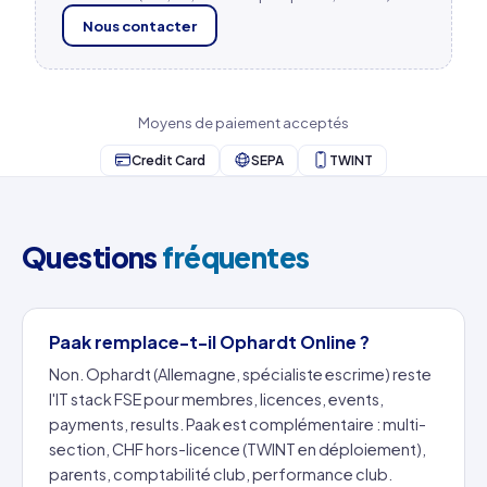
Nous contacter
Moyens de paiement acceptés
Credit Card
SEPA
TWINT
Questions
fréquentes
Paak remplace-t-il Ophardt Online ?
Non. Ophardt (Allemagne, spécialiste escrime) reste
l'IT stack FSE pour membres, licences, events,
payments, results. Paak est complémentaire : multi-
section, CHF hors-licence (TWINT en déploiement),
parents, comptabilité club, performance club.