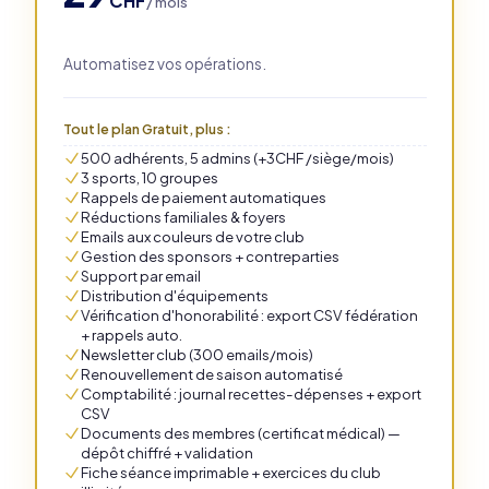
CHF
/ mois
Automatisez vos opérations.
Tout le plan Gratuit, plus :
500 adhérents, 5 admins (+3CHF /siège/mois)
3 sports, 10 groupes
Rappels de paiement automatiques
Réductions familiales & foyers
Emails aux couleurs de votre club
Gestion des sponsors + contreparties
Support par email
Distribution d'équipements
Vérification d'honorabilité : export CSV fédération
+ rappels auto.
Newsletter club (300 emails/mois)
Renouvellement de saison automatisé
Comptabilité : journal recettes-dépenses + export
CSV
Documents des membres (certificat médical) —
dépôt chiffré + validation
Fiche séance imprimable + exercices du club