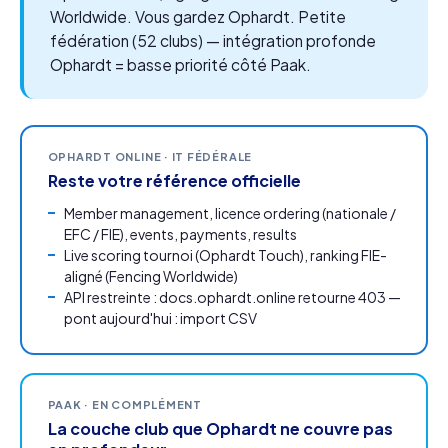
Worldwide. Vous gardez Ophardt. Petite
fédération (52 clubs) — intégration profonde
Ophardt = basse priorité côté Paak.
OPHARDT ONLINE · IT FÉDÉRALE
Reste votre référence officielle
Member management, licence ordering (nationale /
EFC / FIE), events, payments, results
Live scoring tournoi (Ophardt Touch), ranking FIE-
aligné (Fencing Worldwide)
API restreinte : docs.ophardt.online retourne 403 —
pont aujourd'hui : import CSV
PAAK · EN COMPLÉMENT
La couche club que Ophardt ne couvre pas