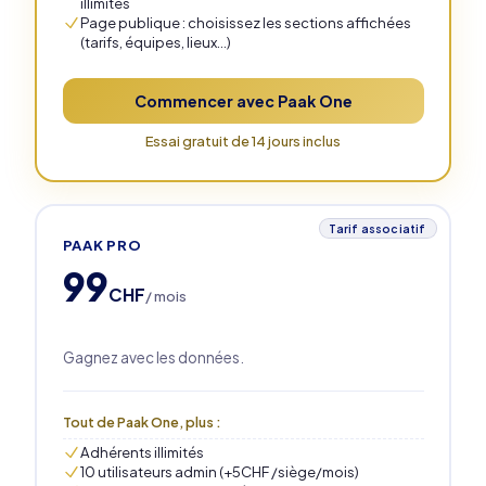
illimités
Page publique : choisissez les sections affichées
(tarifs, équipes, lieux…)
Commencer avec Paak One
Essai gratuit de 14 jours inclus
Tarif associatif
PAAK PRO
99
CHF
/ mois
Gagnez avec les données.
Tout de Paak One, plus :
Adhérents illimités
10 utilisateurs admin (+5CHF /siège/mois)