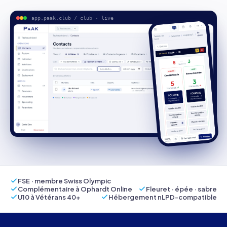
app.paak.club / club · live
FSE · membre Swiss Olympic
Complémentaire à Ophardt Online
Fleuret · épée · sabre
U10 à Vétérans 40+
Hébergement nLPD-compatible