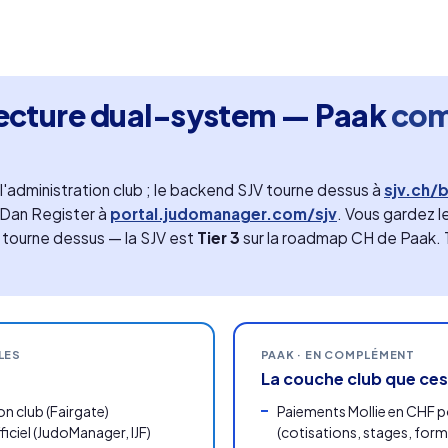
tecture dual-system — Paak
com
'administration club ; le backend SJV tourne dessus à
sjv.ch/
le Dan Register à
portal.judomanager.com/sjv
. Vous gardez l
 tourne dessus — la SJV est
Tier 3
sur la roadmap CH de Paak. Te
LES
PAAK · EN COMPLÉMENT
La couche club que ces
n club (Fairgate)
Paiements Mollie en CHF p
iciel (JudoManager, IJF)
(cotisations, stages, for