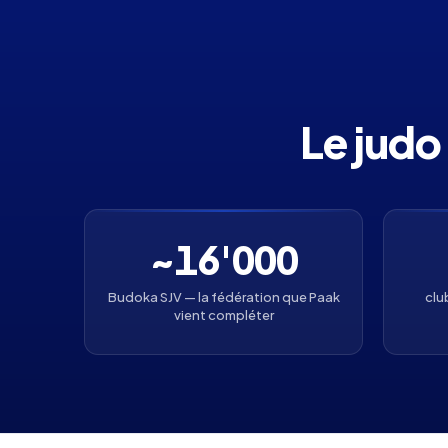
Le judo
~16'000
Budoka SJV — la fédération que Paak
clu
vient compléter