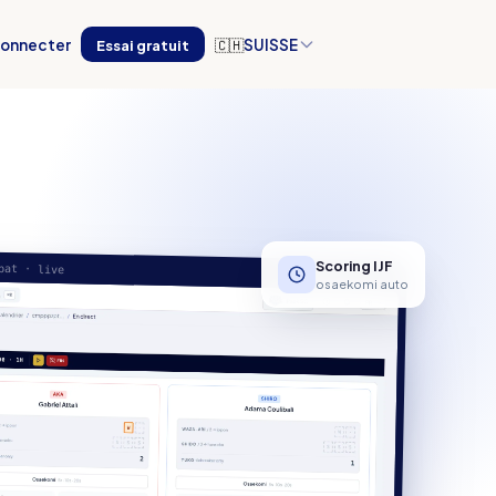
connecter
Essai gratuit
🇨🇭
SUISSE
Scoring IJF
bat · live
osaekomi auto