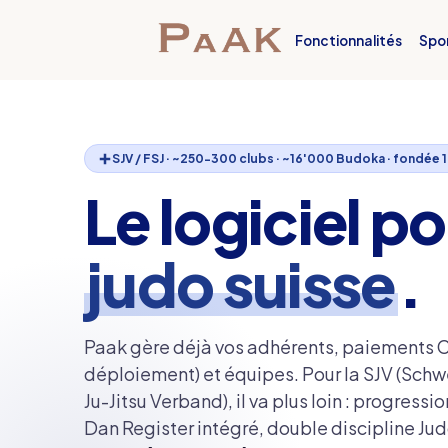
Fonctionnalités
Spo
SJV / FSJ · ~250-300 clubs · ~16'000 Budoka · fondée 
Le logiciel po
judo suisse
.
Paak gère déjà vos adhérents, paiements
déploiement) et équipes. Pour la SJV (Schw
Ju-Jitsu Verband), il va plus loin : progres
Dan Register intégré, double discipline Judo