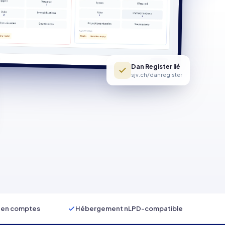
Dan Register lié
sjv.ch/danregister
F en comptes
Hébergement nLPD-compatible