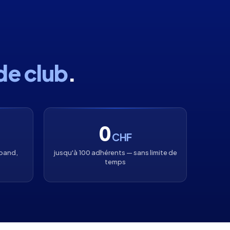
 de club
.
0
CHF
rband,
jusqu'à 100 adhérents — sans limite de
temps