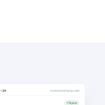
5–26
Conformité temps réel
À jour