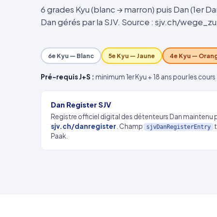
6 grades Kyu (blanc → marron) puis Dan (1er D
Dan gérés par la SJV. Source : sjv.ch/wege_
6e Kyu — Blanc
5e Kyu — Jaune
4e Kyu — Oran
Pré-requis J+S :
minimum 1er Kyu + 18 ans pour les cours 
Dan Register SJV
Registre officiel digital des détenteurs Dan maintenu p
sjv.ch/danregister
. Champ
t
sjvDanRegisterEntry
Paak.