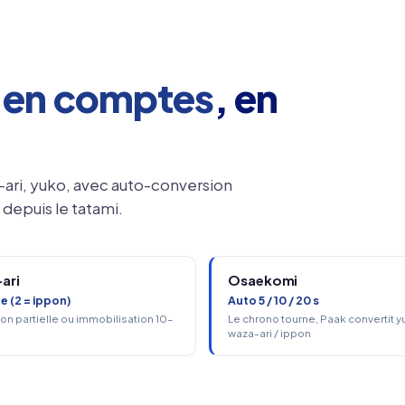
e
en comptes
, en
-ari, yuko, avec auto-conversion
depuis le tatami.
ari
Osaekomi
 (2 = ippon)
Auto 5 / 10 / 20 s
on partielle ou immobilisation 10–
Le chrono tourne, Paak convertit y
waza-ari / ippon