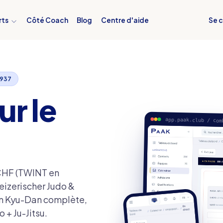
Se 
rts
Côté Coach
Blog
Centre d'aide
1937
ur le
app.paak.club / com
 CHF (TWINT en
eizerischer Judo &
sion Kyu-Dan complète,
 + Ju-Jitsu.