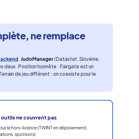
plète, ne remplace
backend
.
JudoManager
(Datastat, Slovénie,
es deux. Position honnête : Fairgate est un
rrain de jeu différent : on coexiste pour le
 outils ne couvrent pas
our le hors-licence (TWINT en déploiement)
mations, sponsors)