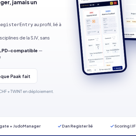
er, jamais un
au profil, lié à
RegisterEntry
sciplines de la SJV, sans
nLPD-compatible
—
e
 que Paak fait
· CHF + TWINT en déploiement.
rgate + JudoManager
Dan Register lié
Scoring IJ