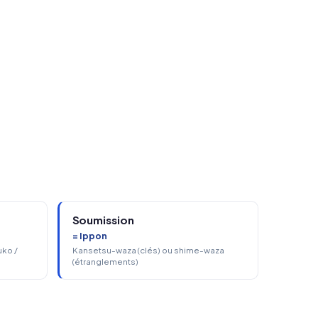
Soumission
= Ippon
uko /
Kansetsu-waza (clés) ou shime-waza
(étranglements)