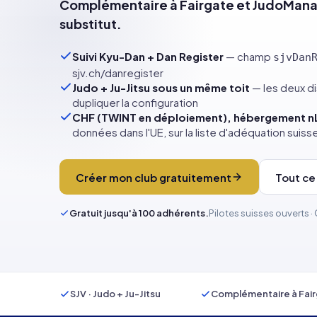
Complémentaire à Fairgate et JudoManag
substitut.
Suivi Kyu-Dan + Dan Register
— champ
sjvDan
sjv.ch/danregister
Judo + Ju-Jitsu sous un même toit
— les deux di
dupliquer la configuration
CHF (TWINT en déploiement), hébergement 
données dans l'UE, sur la liste d'adéquation suiss
Créer mon club gratuitement
Tout ce
Gratuit jusqu'à 100 adhérents.
Pilotes suisses ouverts 
SJV · Judo + Ju-Jitsu
Complémentaire à Fai