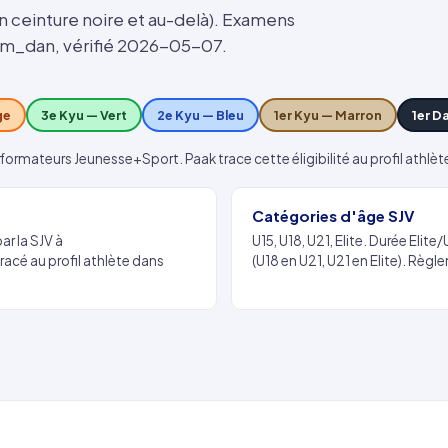
an ceinture noire et au-delà). Examens
zum_dan, vérifié 2026-05-07.
ge
3e Kyu — Vert
2e Kyu — Bleu
1er Kyu — Marron
1er D
formateurs Jeunesse+Sport. Paak trace cette éligibilité au profil athlè
Catégories d'âge SJV
ar la SJV à
U15, U18, U21, Elite. Durée Eli
racé au profil athlète dans
(U18 en U21, U21 en Elite). Règl