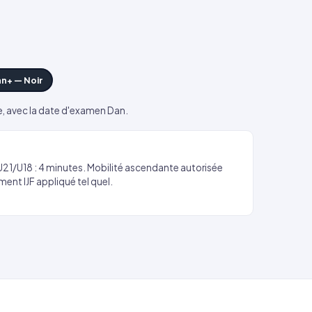
an+ — Noir
te, avec la date d'examen Dan.
te/U21/U18 : 4 minutes. Mobilité ascendante autorisée
ement IJF appliqué tel quel.