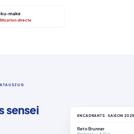
oku-make
ification directe
VATAUSZUG
 sensei
ENCADRANTS · SAISON 202
Reto Brunner