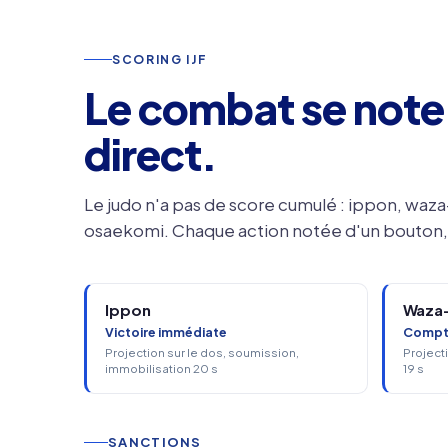
SCORING IJF
Le combat se not
direct.
Le judo n'a pas de score cumulé : ippon, waza
osaekomi. Chaque action notée d'un bouton, 
Ippon
Waza-
Victoire immédiate
Compte
Projection sur le dos, soumission,
Projecti
immobilisation 20 s
19 s
SANCTIONS