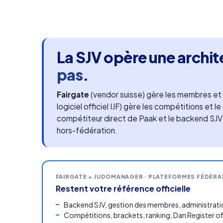
La SJV opère une archi
pas
.
Fairgate
(vendor suisse) gère les membres et l
logiciel officiel IJF) gère les compétitions et 
compétiteur direct de Paak et le backend SJV
hors-fédération.
FAIRGATE + JUDOMANAGER · PLATEFORMES FÉDÉRA
Restent votre référence officielle
Backend SJV, gestion des membres, administratio
Compétitions, brackets, ranking, Dan Register off