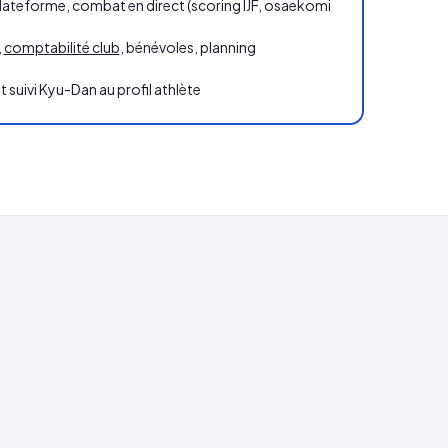
plateforme, combat en direct (scoring IJF, osaekomi
,
comptabilité club
, bénévoles, planning
 suivi Kyu-Dan au profil athlète