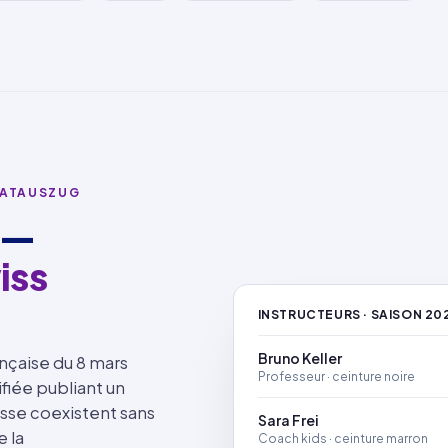
VATAUSZUG
 —
iss
INSTRUCTEURS · SAISON 20
Bruno Keller
rançaise du 8 mars
Professeur · ceinture noire
ifiée publiant un
sse coexistent sans
Sara Frei
 la
Coach kids · ceinture marron