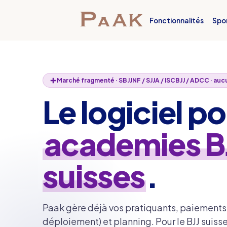
Fonctionnalités
Spo
Marché fragmenté · SBJJNF / SJJA / ISCBJJ / ADCC · au
Le logiciel po
academies B
suisses
.
Paak gère déjà vos pratiquants, paiement
déploiement) et planning. Pour le BJJ suisse,