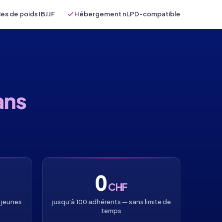
es de poids IBJJF
Hébergement nLPD-compatible
ans
0
CHF
 jeunes
jusqu'à 100 adhérents — sans limite de
temps