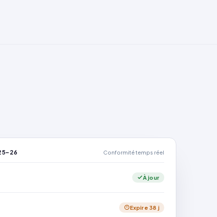
25–26
Conformité temps réel
À jour
Expire 38 j