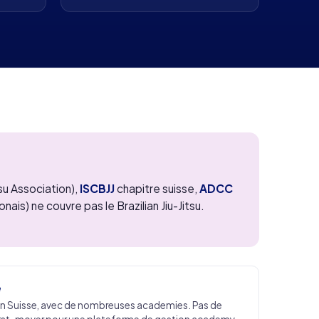
tsu Association),
ISCBJJ
chapitre suisse,
ADCC
ais) ne couvre pas le Brazilian Jiu-Jitsu.
e
e en Suisse, avec de nombreuses academies. Pas de