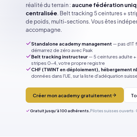
réalité du terrain :
aucune fédération uniq
centralisée
. Belt tracking 5 ceintures + str
de poids, multi-sections. Vous êtes indép
accompagne.
Standalone academy management
— pas d'IT 
démarrez de zéro avec Paak
Belt tracking instructeur
— 5 ceintures adulte + 
stripes 0-4, votre propre registre
CHF (TWINT en déploiement), hébergement 
données dans l'UE, sur la liste d'adéquation suiss
Créer mon academy gratuitement
To
Gratuit jusqu'à 100 adhérents.
Pilotes suisses ouverts 