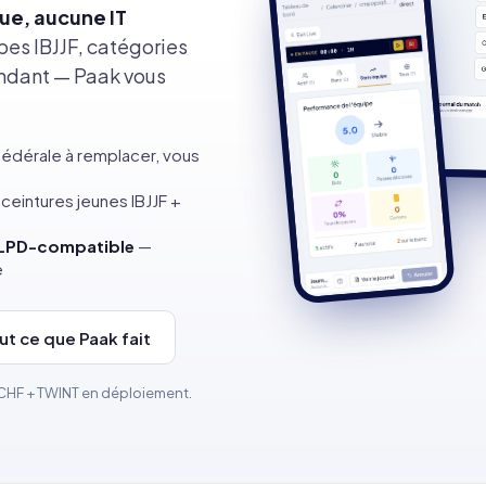
ue, aucune IT
ipes IBJJF, catégories
endant — Paak vous
fédérale à remplacer, vous
ceintures jeunes IBJJF +
nLPD-compatible
—
e
ut ce que Paak fait
· CHF + TWINT en déploiement.