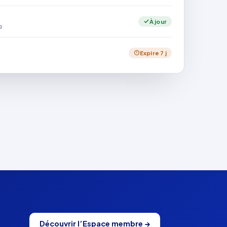
À jour
e
Expire 7 j
Découvrir l’Espace membre →