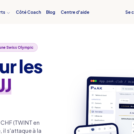
Se 
rts
Côté Coach
Blog
Centre d'aide
cune Swiss Olympic
ur les
JJ
app.paak.club / aca
s CHF (TWINT en
 il s'attaque à la