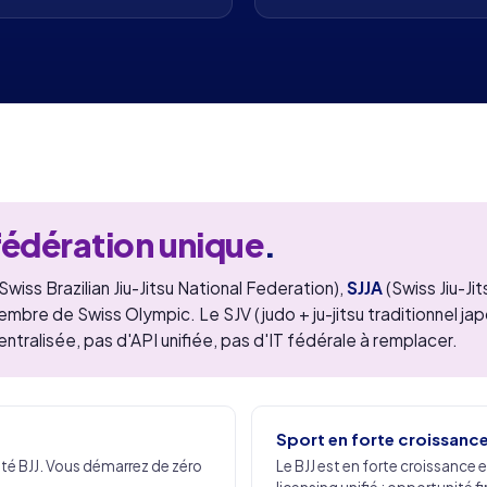
fédération unique
.
Swiss Brazilian Jiu-Jitsu National Federation),
SJJA
(Swiss Jiu-Ji
bre de Swiss Olympic. Le SJV (judo + ju-jitsu traditionnel japon
tralisée, pas d'API unifiée, pas d'IT fédérale à remplacer.
Sport en forte croissanc
té BJJ. Vous démarrez de zéro
Le BJJ est en forte croissanc