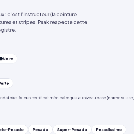
: c'est l'instructeur (la ceinture
tures et stripes. Paak respecte cette
gistre.
Noire
Verte
ndatoire. Aucun certificat médical requis au niveau base (norme suisse
eio-Pesado
Pesado
Super-Pesado
Pesadissimo