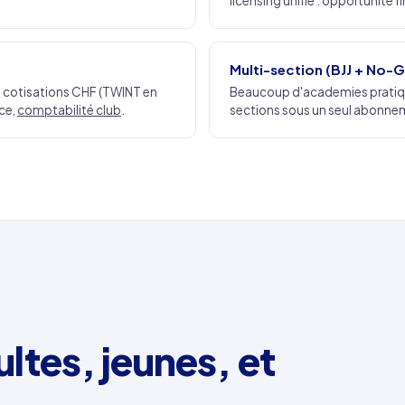
licensing unifié : opportunité
Multi-section (BJJ + No-
n, cotisations CHF (TWINT en
Beaucoup d'academies pratique
ce,
comptabilité club
.
sections sous un seul abonne
ltes, jeunes, et