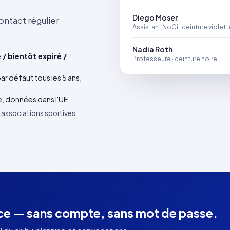
Diego Moser
ntact régulier
Assistant NoGi · ceinture violett
Nadia Roth
 / bientôt expiré /
Professeure · ceinture noire
ar défaut tous les 5 ans,
, données dans l'UE
 associations sportives
ace — sans compte, sans mot de passe.