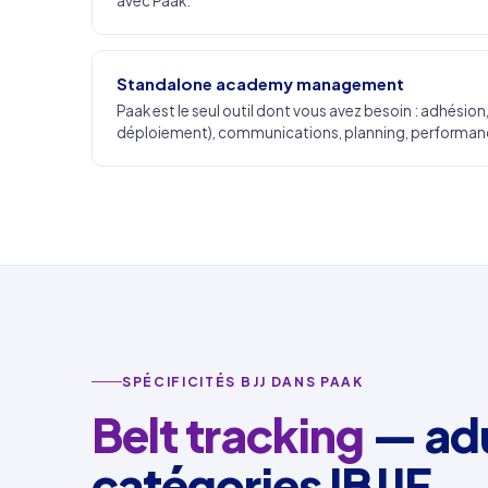
avec Paak.
Standalone academy management
Paak est le seul outil dont vous avez besoin : adhésio
déploiement), communications, planning, performan
SPÉCIFICITÉS BJJ DANS PAAK
Belt tracking
— adu
catégories IBJJF.