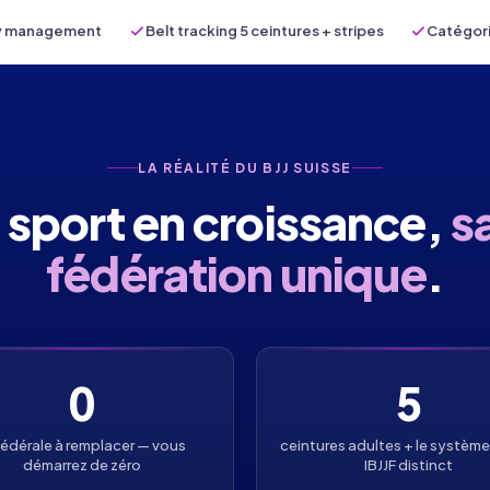
y management
Belt tracking 5 ceintures + stripes
Catégori
LA RÉALITÉ DU BJJ SUISSE
 sport en croissance,
s
fédération unique
.
0
5
fédérale à remplacer — vous
ceintures adultes + le système
démarrez de zéro
IBJJF distinct