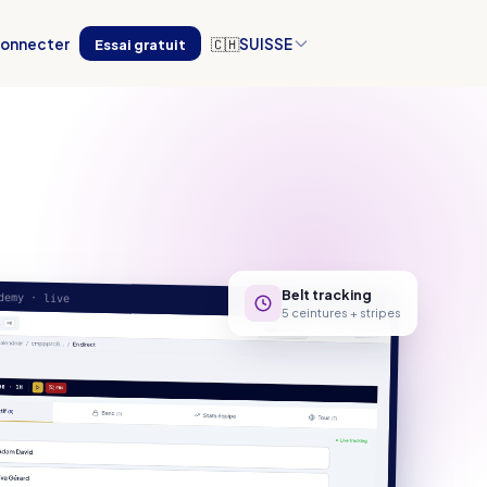
connecter
Essai gratuit
🇨🇭
SUISSE
Belt tracking
demy · live
5 ceintures + stripes