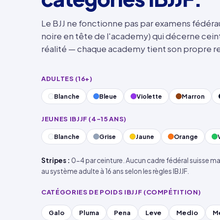
Le BJJ ne fonctionne pas par examens fédéraux 
noire en tête de l'academy) qui décerne cein
réalité — chaque academy tient son propre re
ADULTES (16+)
Blanche
Bleue
Violette
Marron
JEUNES IBJJF (4-15 ANS)
Blanche
Grise
Jaune
Orange
Stripes :
0-4 par ceinture. Aucun cadre fédéral suisse ma
au système adulte à 16 ans selon les règles IBJJF.
CATÉGORIES DE POIDS IBJJF (COMPÉTITION)
Galo
Pluma
Pena
Leve
Medio
M