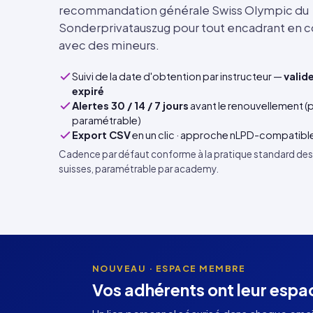
recommandation générale Swiss Olympic du
Sonderprivatauszug pour tout encadrant en co
avec des mineurs.
Suivi de la date d'obtention par instructeur —
valide
expiré
Alertes 30 / 14 / 7 jours
avant le renouvellement (p
paramétrable)
Export CSV
en un clic · approche nLPD-compatible
Cadence par défaut conforme à la pratique standard des
suisses, paramétrable par academy.
NOUVEAU · ESPACE MEMBRE
Vos adhérents ont leur esp