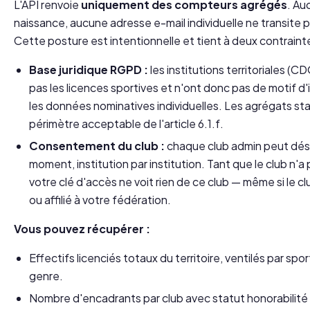
L'API renvoie
uniquement des compteurs agrégés
. Au
naissance, aucune adresse e-mail individuelle ne transite par
Cette posture est intentionnelle et tient à deux contrainte
Base juridique RGPD :
les institutions territoriales 
pas les licences sportives et n'ont donc pas de motif d'
les données nominatives individuelles. Les agrégats sta
périmètre acceptable de l'article 6.1.f.
Consentement du club :
chaque club admin peut désa
moment, institution par institution. Tant que le club n'a
votre clé d'accès ne voit rien de ce club — même si le cl
ou affilié à votre fédération.
Vous pouvez récupérer :
Effectifs licenciés totaux du territoire, ventilés par spo
genre.
Nombre d'encadrants par club avec statut honorabilité 