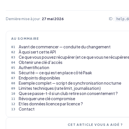
Dernière mise à jour :
27 mai 2026
ID :
help.d
AU SOMMAIRE
Avant de commencer — conduite du changement
À quoi sert cette API
Ce que vous pouvez récupérer (et ce que vous ne récupérer
Obtenir une clé d'accès
Authentification
Sécurité — ce qui est en place côté Paak
Endpoints disponibles
Exemple complet — script de synchronisation nocturne
Limites techniques (rate limit, journalisation)
Que se passe-t-il si un club retire son consentement ?
Révoquer une clé compromise
Et les données licence par licence ?
Contact
CET ARTICLE VOUS A AIDÉ ?