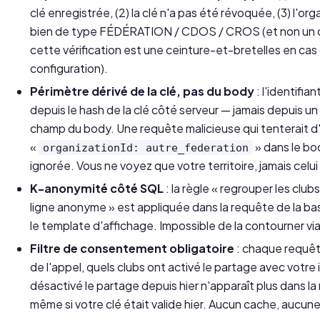
clé enregistrée, (2) la clé n'a pas été révoquée, (3) l'or
bien de type FÉDÉRATION / CDOS / CROS (et non un c
cette vérification est une ceinture-et-bretelles en cas 
configuration).
Périmètre dérivé de la clé, pas du body
: l'identifian
depuis le hash de la clé côté serveur — jamais depuis u
champ du body. Une requête malicieuse qui tenterait d'
«
» dans le bo
organizationId: autre_federation
ignorée. Vous ne voyez que votre territoire, jamais celui
K-anonymité côté SQL
: la règle « regrouper les clu
ligne anonyme » est appliquée dans la requête de la 
le template d'affichage. Impossible de la contourner vi
Filtre de consentement obligatoire
: chaque requê
de l'appel, quels clubs ont activé le partage avec votre i
désactivé le partage depuis hier n'apparaît plus dans la
même si votre clé était valide hier. Aucun cache, aucun