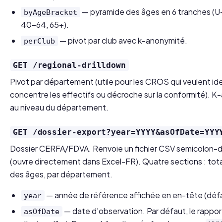
— pyramide des âges en 6 tranches (U-
byAgeBracket
40-64, 65+).
— pivot par club avec k-anonymité.
perClub
GET /regional-drilldown
Pivot par département (utile pour les CROS qui veulent id
concentre les effectifs ou décroche sur la conformité). 
au niveau du département.
GET /dossier-export?year=YYYY&asOfDate=YYY
Dossier CERFA/FDVA. Renvoie un fichier CSV semicolon-
(ouvre directement dans Excel-FR). Quatre sections : tota
des âges, par département.
— année de référence affichée en en-tête (défa
year
— date d'observation. Par défaut, le rapport
asOfDate