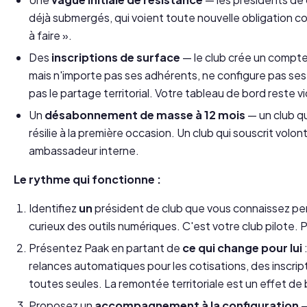
déjà submergés, qui voient toute nouvelle obligation 
à faire ».
Des
inscriptions de surface
— le club crée un compte
mais n'importe pas ses adhérents, ne configure pas ses 
pas le partage territorial. Votre tableau de bord reste v
Un
désabonnement de masse à 12 mois
— un club qu
résilie à la première occasion. Un club qui souscrit volo
ambassadeur interne.
Le rythme qui fonctionne :
Identifiez
un
président de club que vous connaissez pe
curieux des outils numériques. C'est votre club pilote. Pa
Présentez Paak en partant de
ce qui change pour lui
relances automatiques pour les cotisations, des inscrip
toutes seules. La remontée territoriale est un effet de 
Proposez un
accompagnement à la configuration
—