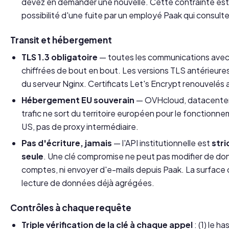
devez en demander une nouvelle. Cette contrainte est v
possibilité d'une fuite par un employé Paak qui consulte
Transit et hébergement
TLS 1.3 obligatoire
— toutes les communications ave
chiffrées de bout en bout. Les versions TLS antérieure
du serveur Nginx. Certificats Let's Encrypt renouvelé
Hébergement EU souverain
— OVHcloud, datacenter
trafic ne sort du territoire européen pour le fonctionn
US, pas de proxy intermédiaire.
Pas d'écriture, jamais
— l'API institutionnelle est
str
seule
. Une clé compromise ne peut pas modifier de don
comptes, ni envoyer d'e-mails depuis Paak. La surface d
lecture
de données déjà agrégées.
Contrôles à chaque requête
Triple vérification de la clé à chaque appel
: (1) le 