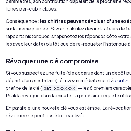
paramètres, son contribution disparaît de la prochaine rép
lignes per-club incluses.
Conséquence :
les chiffres peuvent évoluer d'une exéc
sur la même journée. Si vous calculez des indicateurs de 
rapports historiques, snapshotez les réponses côté votr
les avec leur date) plutôt que de re-requêter l'historique 
Révoquer une clé compromise
Si vous suspectez une fuite (clé apparue dans un dépôt pub
départ d'un prestataire), écrivez immédiatement à
contac
préfixe de la clé (
— les 8 premiers caractèr
pat_xxxxxxxx
Paak la révoque dans la minute ; la prochaine requête utilis
En parallèle, une nouvelle clé vous est émise. La révocation
révoquée ne peut pas être réactivée.