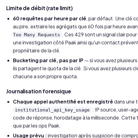
Limite de débit (rate limit)
60 requêtes par heure par clé
, par défaut. Une clé 
au pire, extraire les agrégats que 60 fois par heure av
. Ces 429 sont un signal clair pou
Too Many Requests
une investigation côté Paak ainsi qu'un contact préventif
propriétaire de la clé.
Bucketing par clé, pas par IP
— si vous avez plusieurs
ils partagent le quota de la clé. Si vous avez plusieurs cl
chacune a son propre quota.
Journalisation forensique
Chaque appel authentifié est enregistré
dans une t
: IP source, user-ag
institutional_api_key_usage
code de réponse, horodatage à la milliseconde. Cette 
que par les ops Paak.
Usage prévu :
investigation après suspicion de compro