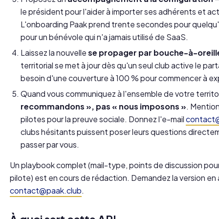
le président pour l'aider à importer ses adhérents et act
L'onboarding Paak prend trente secondes pour quelqu'u
pour un bénévole qui n'a jamais utilisé de SaaS.
Laissez la nouvelle
se propager par bouche-à-oreill
territorial se met à jour dès qu'un seul club active le p
besoin d'une couverture à 100 % pour commencer à exp
Quand vous communiquez à l'ensemble de votre territo
recommandons », pas « nous imposons »
. Mentio
pilotes pour la preuve sociale. Donnez l'e-mail
contact
clubs hésitants puissent poser leurs questions directe
passer par vous.
Un playbook complet (mail-type, points de discussion pou
pilote) est en cours de rédaction. Demandez la version en
contact@paak.club
.