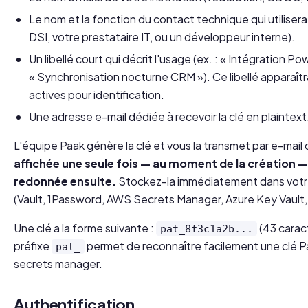
Le nom et la fonction du contact technique qui utilisera
DSI, votre prestataire IT, ou un développeur interne).
Un libellé court qui décrit l'usage (ex. : « Intégration Po
« Synchronisation nocturne CRM »). Ce libellé apparaîtra
actives pour identification.
Une adresse e-mail dédiée à recevoir la clé en plaintext
L'équipe Paak génère la clé et vous la transmet par e-mail 
affichée une seule fois — au moment de la création —
redonnée ensuite.
Stockez-la immédiatement dans votre
(Vault, 1Password, AWS Secrets Manager, Azure Key Vault, 
Une clé a la forme suivante :
(43 caract
pat_8f3c1a2b...
préfixe
permet de reconnaître facilement une clé P
pat_
secrets manager.
Authentification