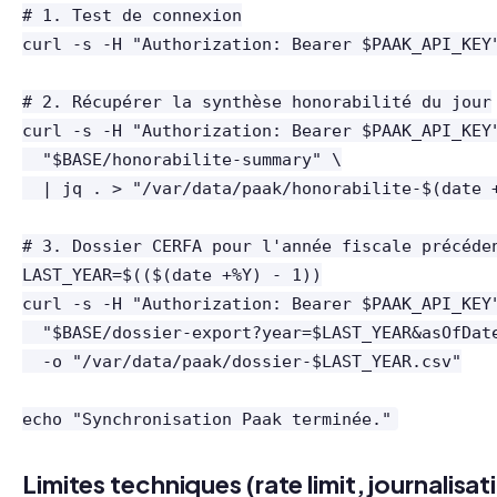
# 1. Test de connexion

curl -s -H "Authorization: Bearer $PAAK_API_KEY"
# 2. Récupérer la synthèse honorabilité du jour

curl -s -H "Authorization: Bearer $PAAK_API_KEY"
  "$BASE/honorabilite-summary" \

  | jq . > "/var/data/paak/honorabilite-$(date +
# 3. Dossier CERFA pour l'année fiscale précéden
LAST_YEAR=$(($(date +%Y) - 1))

curl -s -H "Authorization: Bearer $PAAK_API_KEY"
  "$BASE/dossier-export?year=$LAST_YEAR&asOfDate
  -o "/var/data/paak/dossier-$LAST_YEAR.csv"

echo "Synchronisation Paak terminée."
Limites techniques (rate limit, journalisat