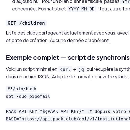
d'aujourd'hui. Pour un bilan d'année fiscale, passez
YY
concernée. Format strict
; tout autre fo
YYYY-MM-DD
GET /children
Liste des clubs partageant actuellement avec vous, avec le
et date de création. Aucune donnée d'adhérent.
Exemple complet — script de synchronis
Voici un script minimal en
+
qui récupère la synth
curl
jq
dans un fichier JSON. Adaptez le format pour votre stack :
#!/bin/bash

set -euo pipefail

PAAK_API_KEY="${PAAK_API_KEY}"  # depuis votre s
BASE="https://api.paak.club/api/v1/institutional