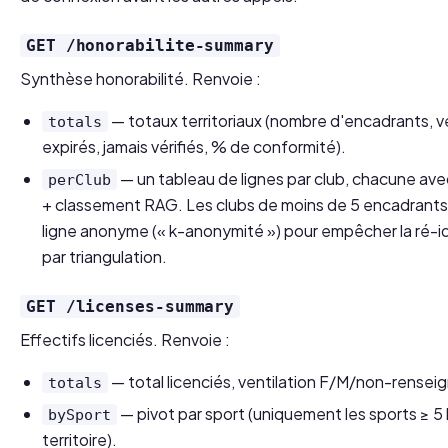
GET /honorabilite-summary
Synthèse honorabilité. Renvoie :
— totaux territoriaux (nombre d'encadrants, vér
totals
expirés, jamais vérifiés, % de conformité).
— un tableau de lignes par club, chacune av
perClub
+ classement RAG. Les clubs de moins de 5 encadrant
ligne anonyme (« k-anonymité ») pour empêcher la ré-ide
par triangulation.
GET /licenses-summary
Effectifs licenciés. Renvoie :
— total licenciés, ventilation F/M/non-renseig
totals
— pivot par sport (uniquement les sports ≥ 5 
bySport
territoire).