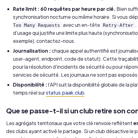
Rate limit : 60 requêtes par heure par clé.
Bien suff
synchronisation nocturne ou même horaire. Si vous dé
avec un en-tête
.
Too Many Requests
Retry-After
d'usage qui justifie une limite plus haute (synchronisati
exemple), contactez-nous.
Journalisation :
chaque appel authentifié est journalis
user-agent, endpoint, code de statut). Cette traçabili
pour la résolution d'incidents de sécurité ou pour rép
services de sécurité. Les journaux ne sont pas exposé
Disponibilité :
l'API suit la disponibilité globale de la 
temps réel sur
status.paak.club
.
Que se passe-t-il si un club retire son c
Les agrégats territoriaux que votre clé renvoie reflètent
e
des clubs ayant activé le partage. Si un club désactive le