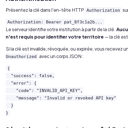
Présentez la clé dans l'en-tête HTTP
su
Authorization
Authorization: Bearer pat_8f3c1a2b...
Le serveur identifie votre institution à partir de la clé.
Aucu
n'est requis pour identifier votre territoire
— la clé est
Si la clé est invalide, révoquée, ou expirée, vous recevez
avec un corps JSON :
Unauthorized
{

  "success": false,

  "error": {

    "code": "INVALID_API_KEY",

    "message": "Invalid or revoked API key"

  }

}