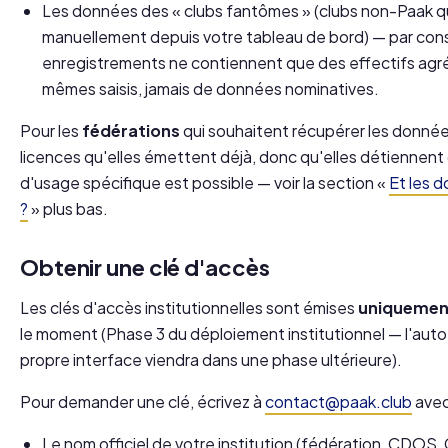
Les données des « clubs fantômes » (clubs non-Paak qu
manuellement depuis votre tableau de bord) — par cons
enregistrements ne contiennent que des effectifs agr
mêmes saisis, jamais de données nominatives.
Pour les
fédérations
qui souhaitent récupérer les données
licences qu'elles émettent déjà, donc qu'elles détiennent 
d'usage spécifique est possible — voir la section «
Et les d
?
» plus bas.
Obtenir une clé d'accès
Les clés d'accès institutionnelles sont émises
uniquement
le moment (Phase 3 du déploiement institutionnel — l'aut
propre interface viendra dans une phase ultérieure).
Pour demander une clé, écrivez à
contact@paak.club
avec
Le nom officiel de votre institution (fédération, CDOS